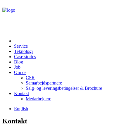
Service
Teknologi
Case stories
Blog
Job
Om os
CSR
Samarbejdspartnere
Salg- og leveringsbetingelser & Brochure
Kontakt
Medarbejdere
English
Kontakt