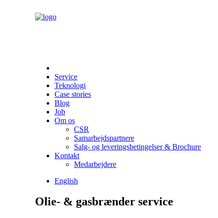
Service
Teknologi
Case stories
Blog
Job
Om os
CSR
Samarbejdspartnere
Salg- og leveringsbetingelser & Brochure
Kontakt
Medarbejdere
English
Olie- & gasbrænder service