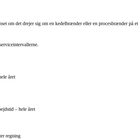
nset om det drejer sig om en kedelbrænder eller en procesbrænder på e
serviceintervallerne.
ele året
jdstid – hele året
ter regning