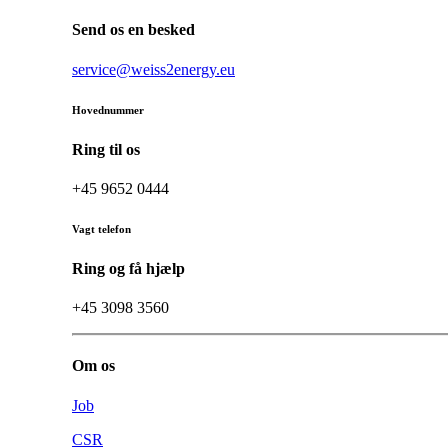
Send os en besked
service@weiss2energy.eu
Hovednummer
Ring til os
+45 9652 0444
Vagt telefon
Ring og få hjælp
+45 3098 3560
Om os
Job
CSR