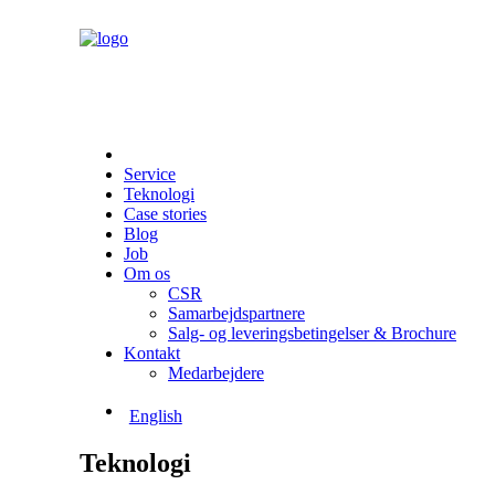
Service
Teknologi
Case stories
Blog
Job
Om os
CSR
Samarbejdspartnere
Salg- og leveringsbetingelser & Brochure
Kontakt
Medarbejdere
English
Teknologi