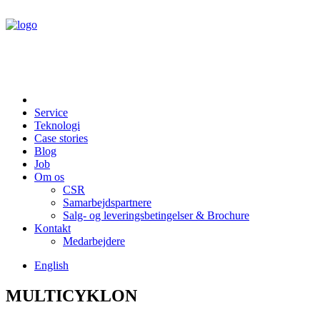
Service
Teknologi
Case stories
Blog
Job
Om os
CSR
Samarbejdspartnere
Salg- og leveringsbetingelser & Brochure
Kontakt
Medarbejdere
English
MULTICYKLON