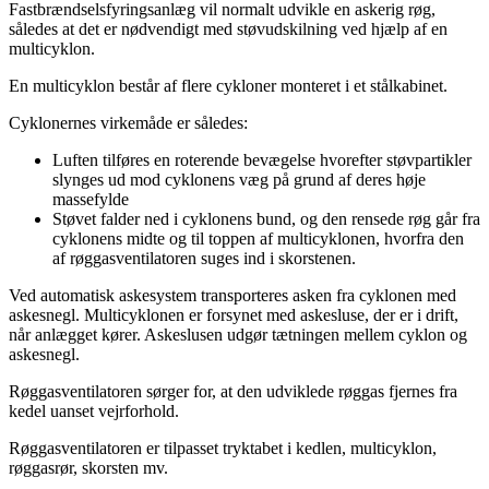
Fastbrændselsfyringsanlæg vil normalt udvikle en askerig røg,
således at det er nødvendigt med støvudskilning ved hjælp af en
multicyklon.
En multicyklon består af flere cykloner monteret i et stålkabinet.
Cyklonernes virkemåde er således:
Luften tilføres en roterende bevægelse hvorefter støvpartikler
slynges ud mod cyklonens væg på grund af deres høje
massefylde
Støvet falder ned i cyklonens bund, og den rensede røg går fra
cyklonens midte og til toppen af multicyklonen, hvorfra den
af røggasventilatoren suges ind i skorstenen.
Ved automatisk askesystem transporteres asken fra cyklonen med
askesnegl. Multicyklonen er forsynet med askesluse, der er i drift,
når anlægget kører. Askeslusen udgør tætningen mellem cyklon og
askesnegl.
Røggasventilatoren sørger for, at den udviklede røggas fjernes fra
kedel uanset vejrforhold.
Røggasventilatoren er tilpasset tryktabet i kedlen, multicyklon,
røggasrør, skorsten mv.