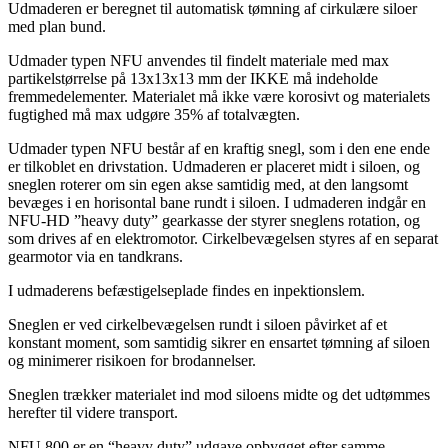
Udmaderen er beregnet til automatisk tømning af cirkulære siloer
med plan bund.
Udmader typen NFU anvendes til findelt materiale med max
partikelstørrelse på 13x13x13 mm der IKKE må indeholde
fremmedelementer. Materialet må ikke være korosivt og materialets
fugtighed må max udgøre 35% af totalvægten.
Udmader typen NFU består af en kraftig snegl, som i den ene ende
er tilkoblet en drivstation. Udmaderen er placeret midt i siloen, og
sneglen roterer om sin egen akse samtidig med, at den langsomt
bevæges i en horisontal bane rundt i siloen. I udmaderen indgår en
NFU-HD ”heavy duty” gearkasse der styrer sneglens rotation, og
som drives af en elektromotor. Cirkelbevægelsen styres af en separat
gearmotor via en tandkrans.
I udmaderens befæstigelseplade findes en inpektionslem.
Sneglen er ved cirkelbevægelsen rundt i siloen påvirket af et
konstant moment, som samtidig sikrer en ensartet tømning af siloen
og minimerer risikoen for brodannelser.
Sneglen trækker materialet ind mod siloens midte og det udtømmes
herefter til videre transport.
NFU 800 er en “heavy duty” udgave opbygget efter samme