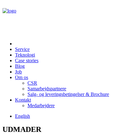
Service
Teknologi
Case stories
Blog
Job
Om os
CSR
Samarbejdspartnere
Salg- og leveringsbetingelser & Brochure
Kontakt
Medarbejdere
English
UDMADER