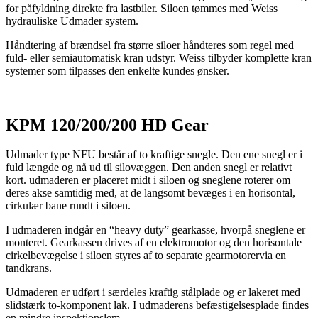
for påfyldning direkte fra lastbiler. Siloen tømmes med Weiss
hydrauliske Udmader system.
Håndtering af brændsel fra større siloer håndteres som regel med
fuld- eller semiautomatisk kran udstyr. Weiss tilbyder komplette kran
systemer som tilpasses den enkelte kundes ønsker.
KPM 120/200/200 HD Gear
Udmader type NFU består af to kraftige snegle. Den ene snegl er i
fuld længde og nå ud til silovæggen. Den anden snegl er relativt
kort. udmaderen er placeret midt i siloen og sneglene roterer om
deres akse samtidig med, at de langsomt bevæges i en horisontal,
cirkulær bane rundt i siloen.
I udmaderen indgår en “heavy duty” gearkasse, hvorpå sneglene er
monteret. Gearkassen drives af en elektromotor og den horisontale
cirkelbevægelse i siloen styres af to separate gearmotorervia en
tandkrans.
Udmaderen er udført i særdeles kraftig stålplade og er lakeret med
slidstærk to-komponent lak. I udmaderens befæstigelsesplade findes
en mindre inspektionslem.