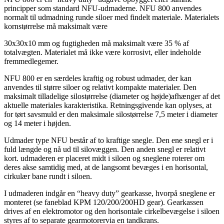
principper som standard NFU-udmaderne. NFU 800 anvendes
normalt til udmadning runde siloer med findelt materiale. Materialets
kornstørrelse må maksimalt være
30x30x10 mm og fugtigheden må maksimalt være 35 % af
totalvægten. Materialet må ikke være korrosivt, eller indeholde
fremmedlegemer.
NFU 800 er en særdeles kraftig og robust udmader, der kan
anvendes til større siloer og relativt kompakte materialer. Den
maksimalt tilladelige silostørrelse (diameter og højde)afhænger af det
aktuelle materiales karakteristika. Retningsgivende kan oplyses, at
for tørt savsmuld er den maksimale silostørrelse 7,5 meter i diameter
og 14 meter i højden.
Udmader type NFU består af to kraftige snegle. Den ene snegl er i
fuld længde og nå ud til silovæggen. Den anden snegl er relativt
kort. udmaderen er placeret midt i siloen og sneglene roterer om
deres akse samtidig med, at de langsomt bevæges i en horisontal,
cirkulær bane rundt i siloen.
I udmaderen indgår en “heavy duty” gearkasse, hvorpå sneglene er
monteret (se faneblad KPM 120/200/200HD gear). Gearkassen
drives af en elektromotor og den horisontale cirkelbevægelse i siloen
styres af to separate gearmotorervia en tandkrans.