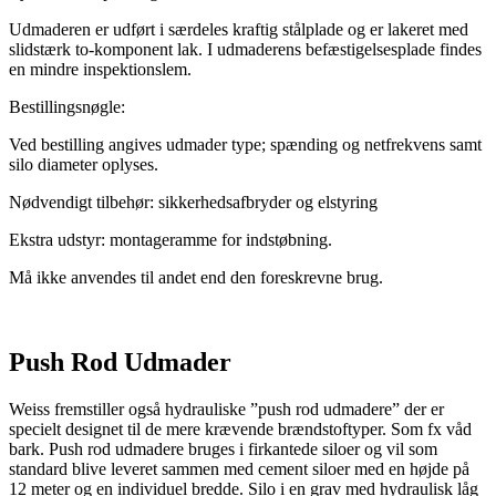
Udmaderen er udført i særdeles kraftig stålplade og er lakeret med
slidstærk to-komponent lak. I udmaderens befæstigelsesplade findes
en mindre inspektionslem.
Bestillingsnøgle:
Ved bestilling angives udmader type; spænding og netfrekvens samt
silo diameter oplyses.
Nødvendigt tilbehør: sikkerhedsafbryder og elstyring
Ekstra udstyr: montageramme for indstøbning.
Må ikke anvendes til andet end den foreskrevne brug.
Push Rod Udmader
Weiss fremstiller også hydrauliske ”push rod udmadere” der er
specielt designet til de mere krævende brændstoftyper. Som fx våd
bark. Push rod udmadere bruges i firkantede siloer og vil som
standard blive leveret sammen med cement siloer med en højde på
12 meter og en individuel bredde. Silo i en grav med hydraulisk låg