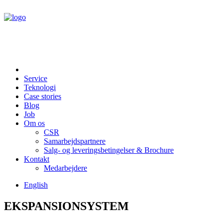
Service
Teknologi
Case stories
Blog
Job
Om os
CSR
Samarbejdspartnere
Salg- og leveringsbetingelser & Brochure
Kontakt
Medarbejdere
English
EKSPANSIONSYSTEM