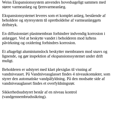
Weiss Ekspansionssystem anvendes hovedsageligt sammen med
større varmeanlæg og fjernvarmeanlæg.
Ekspansionsystemet leveres som et komplet anlæg, bestående af
beholdere og styresystem til opretholdelse af varmeanlæggets
driftstryk.
En diffusionstæt plastmembran forhindrer indvendig korrosion i
anlægget. Ved at beskytte vandet i beholderen mod luftens
påvirkning og oxidering forhindres korrosion.
Et aftageligt aluminiumslock beskytter membranen mod snavs og
lignende, og gør inspektion af ekspansionssystemet under drift
muligt.
Beholderen er udstyret med klart plexiglas til visning af
vandniveauet. På Vandniveauglasset findes 4 niveaukontakter, som
styrer den automatiske vandpåfyldning. På den modsatte side af
vandniveauglasset findes et overfyldningsrør.
Sikkerhedsudstyret består af en niveau kontrol
(vandgennembrudssikring).