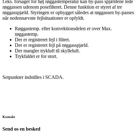
f.eks. forsager for høj røggastemperatur kan by-pass spjældene lede
røggassen udenom posefilteret. Denne funktion er styret af tre
røggasspjæld. Styringen er opbygget således at røggassen by-passes
når nedennævnte fejlsituationer er opfyldt.
Røggastemp. efter konvektionsdelen er over Max.
røggastemp.
Der er registreret fejl i filtret.
Der er registreret fejl på røggasspjæld.
Der mangler trykluft til skylleluft.
Trykfaldet er for stort.
Setpunkter indstilles i SCADA.
Kontakt
Send os en besked