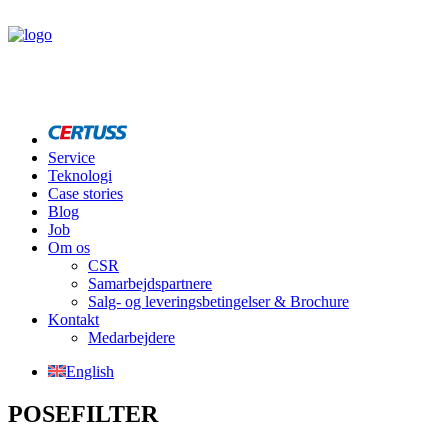
Service
Teknologi
Case stories
Blog
Job
Om os
CSR
Samarbejdspartnere
Salg- og leveringsbetingelser & Brochure
Kontakt
Medarbejdere
English
POSEFILTER