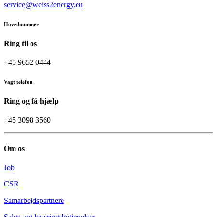
service@weiss2energy.eu
Hovednummer
Ring til os
+45 9652 0444
Vagt telefon
Ring og få hjælp
+45 3098 3560
Om os
Job
CSR
Samarbejdspartnere
Salgs- og leveringsbetingelser