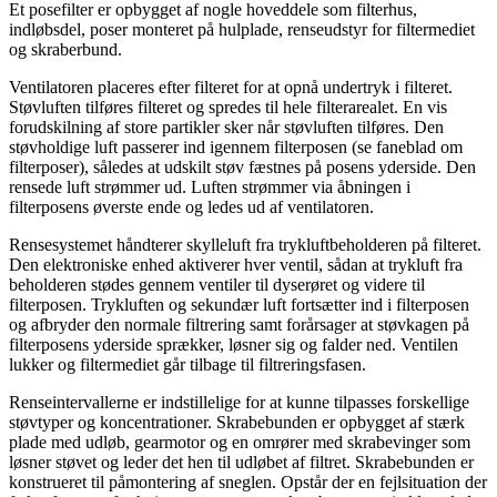
Et posefilter er opbygget af nogle hoveddele som filterhus,
indløbsdel, poser monteret på hulplade, renseudstyr for filtermediet
og skraberbund.
Ventilatoren placeres efter filteret for at opnå undertryk i filteret.
Støvluften tilføres filteret og spredes til hele filterarealet. En vis
forudskilning af store partikler sker når støvluften tilføres. Den
støvholdige luft passerer ind igennem filterposen (se faneblad om
filterposer), således at udskilt støv fæstnes på posens yderside. Den
rensede luft strømmer ud. Luften strømmer via åbningen i
filterposens øverste ende og ledes ud af ventilatoren.
Rensesystemet håndterer skylleluft fra trykluftbeholderen på filteret.
Den elektroniske enhed aktiverer hver ventil, sådan at trykluft fra
beholderen stødes gennem ventiler til dyserøret og videre til
filterposen. Trykluften og sekundær luft fortsætter ind i filterposen
og afbryder den normale filtrering samt forårsager at støvkagen på
filterposens yderside sprækker, løsner sig og falder ned. Ventilen
lukker og filtermediet går tilbage til filtreringsfasen.
Renseintervallerne er indstillelige for at kunne tilpasses forskellige
støvtyper og koncentrationer. Skrabebunden er opbygget af stærk
plade med udløb, gearmotor og en omrører med skrabevinger som
løsner støvet og leder det hen til udløbet af filtret. Skrabebunden er
konstrueret til påmontering af sneglen. Opstår der en fejlsituation der