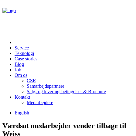
Service
Teknologi
Case stories
Blog
Job
Om os
CSR
Samarbejdspartnere
Salg- og leveringsbetingelser & Brochure
Kontakt
Medarbejdere
English
Værdsat medarbejder vender tilbage til
Weiss