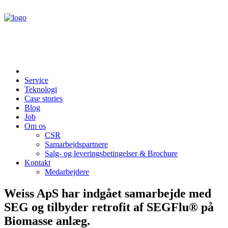
Service
Teknologi
Case stories
Blog
Job
Om os
CSR
Samarbejdspartnere
Salg- og leveringsbetingelser & Brochure
Kontakt
Medarbejdere
Weiss ApS har indgået samarbejde med
SEG og tilbyder retrofit af SEGFlu® på
Biomasse anlæg.