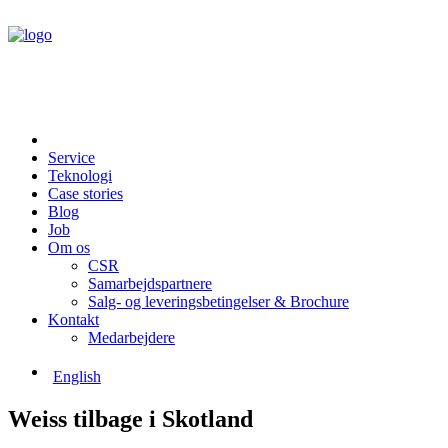
Service
Teknologi
Case stories
Blog
Job
Om os
CSR
Samarbejdspartnere
Salg- og leveringsbetingelser & Brochure
Kontakt
Medarbejdere
English
Weiss tilbage i Skotland