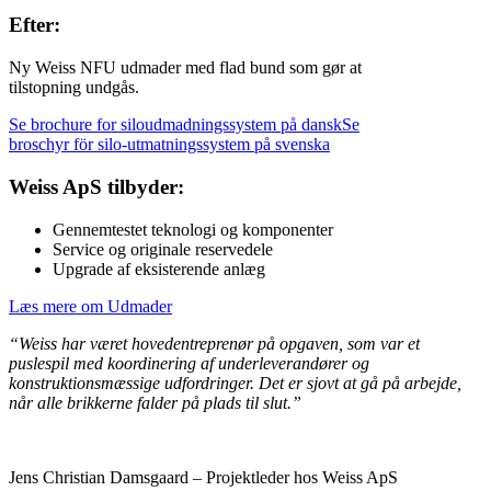
Efter:
Ny Weiss NFU udmader med flad bund som gør at
tilstopning undgås.
Se brochure for siloudmadningssystem på dansk
Se
broschyr för silo-utmatningssystem på svenska
Weiss ApS tilbyder:
Gennemtestet teknologi og komponenter
Service og originale reservedele
Upgrade af eksisterende anlæg
Læs mere om Udmader
“Weiss har været hovedentreprenør på opgaven, som var et
puslespil med koordinering af underleverandører og
konstruktionsmæssige udfordringer. Det er sjovt at gå på arbejde,
når alle brikkerne falder på plads til slut.”
Jens Christian Damsgaard – Projektleder hos Weiss ApS