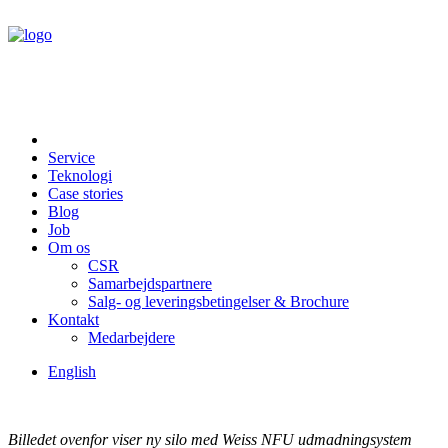
Service
Teknologi
Case stories
Blog
Job
Om os
CSR
Samarbejdspartnere
Salg- og leveringsbetingelser & Brochure
Kontakt
Medarbejdere
English
Billedet ovenfor viser ny silo med Weiss NFU udmadningsystem